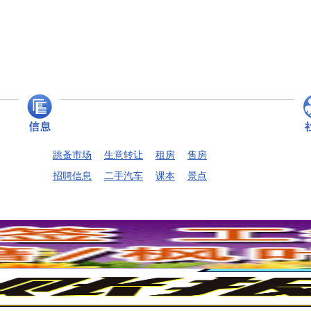
跳蚤市场
生意转让
租房
售房
招聘信息
二手汽车
课本
景点