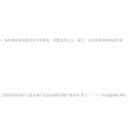
itute）每年都会发布魁北克中学排名，对数百所公立、私立、法语和英语学校进行评
Q了。没想到现在我不只是没有CSQ还在移民局的“黑名单“里了！！！一开始是移民局给