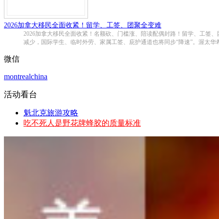
2026加拿大移民全面收紧！留学、工签、团聚全变难
2026加拿大移民全面收紧！名额砍、门槛涨、陪读配偶封路！留学、工签、
减少，国际学生、临时外劳、家属工签、庇护通道也将同步“降速”。渥太华
微信
montrealchina
活动看台
魁北克旅游攻略
吃不死人是野花牌蜂胶的质量标准