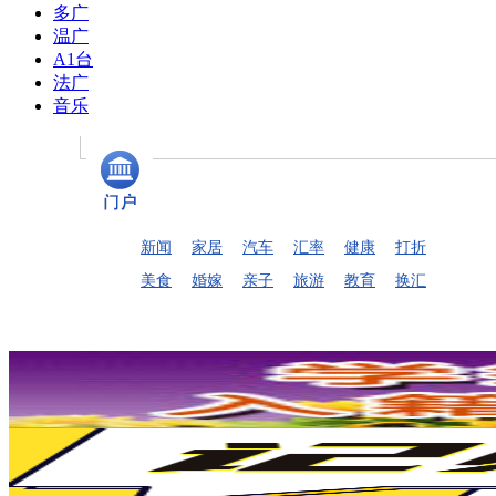
多广
温广
A1台
法广
音乐
新闻
家居
汽车
汇率
健康
打折
美食
婚嫁
亲子
旅游
教育
换汇