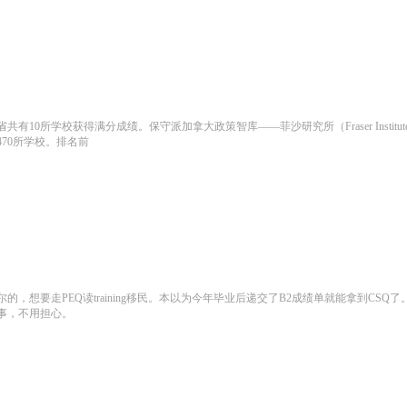
有10所学校获得满分成绩。保守派加拿大政策智库——菲沙研究所（Fraser Inst
70所学校。排名前
，想要走PEQ读training移民。本以为今年毕业后递交了B2成绩单就能拿到CS
事，不用担心。