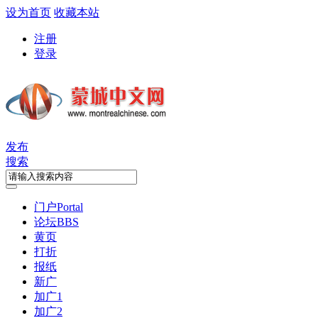
设为首页
收藏本站
注册
登录
发布
搜索
门户
Portal
论坛
BBS
黄页
打折
报纸
新广
加广1
加广2