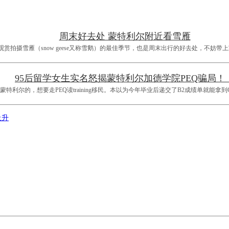
周末好去处 蒙特利尔附近看雪雁
bvre观赏拍摄雪雁（snow geese又称雪鹅）的最佳季节，也是周末出行的好去处，
95后留学女生实名怒揭蒙特利尔加德学院PEQ骗局！
特利尔的，想要走PEQ读training移民。本以为今年毕业后递交了B2成绩单就能拿
上升