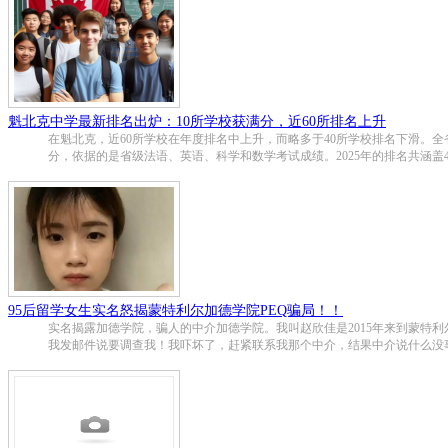
魁北克中学最新排名出炉：10所学校获满分，近60所排名上升
在魁北克，近60所学校在年度排名中上升，而略多于40所学校排名下滑。全省共
分，依据的是省级法语、英语、科学和数学考试成绩。2025年的排名共涵盖4
95后留学女生实名怒揭蒙特利尔加德学院PEQ骗局！！
实名揭露加德学院，骗人的中介加德学院。我叫赵欣佳是2015年来到蒙特利尔的
我发邮件说要调查我！我吓坏了，赶紧联系我那个中介，结果中介说什么没