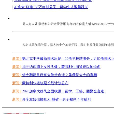
|
加拿大“狂削“30万临时居民！留学生人数暴跌60
周末好去处 蒙特利尔附近看雪雁 每年四月份是去魁省Baie-du-Fe
实名揭露加德学院，骗人的中介加德学院。我叫赵欣佳是2015年来到蒙
新闻 |
魁北克中学最新排名出炉：10所学校获满分，近60所排名
新闻 |
加元纸币印上女性头像，蒙特利尔街道也以她命名
新闻 |
借火翻新是所有大教堂命运？圣母院大火的真相
新闻 |
蒙特利尔轻轨延长线计划公布
新闻 |
2026加拿大移民全面收紧！留学、工签、团聚全变难
新闻 |
开车发短信撞死人 魁省一男子被判 4 年徒刑