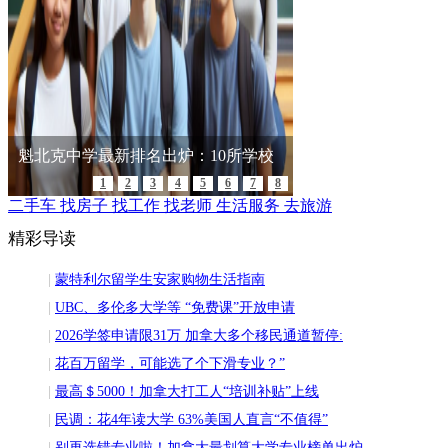
魁北克旅游攻略
95后留学女生实名怒揭蒙特利尔加德
大统华南岸点NOV 7开业
SAJO 开发的 THE EASTON
周末好去处 蒙特利尔附近看雪雁
大统华寳樂莎新店招聘会將在9月21
蒙特利尔轻轨延长线计划公布
魁北克中学最新排名出炉：10所学校
1
2
3
4
5
6
7
8
二手车
找房子
找工作
找老师
生活服务
去旅游
精彩导读
|
蒙特利尔留学生安家购物生活指南
|
UBC、多伦多大学等 “免费课”开放申请
|
2026学签申请限31万 加拿大多个移民通道暂停:
|
花百万留学，可能选了个下滑专业？”
|
最高＄5000！加拿大打工人“培训补贴”上线
|
民调：花4年读大学 63%美国人直言“不值得”
|
别再选错专业啦！加拿大最划算大学专业榜单出炉