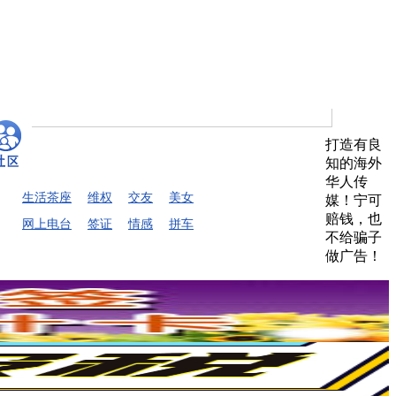
打造有良
知的海外
华人传
生活茶座
维权
交友
美女
媒！宁可
赔钱，也
网上电台
签证
情感
拼车
不给骗子
做广告！