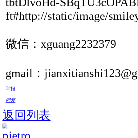
tbtDlvoHd-SBqTU3cOPAB
ft#http://static/image/smile
微信：xguang2232379
gmail：jianxitianshi123@g
举报
回复
返回列表
pietro