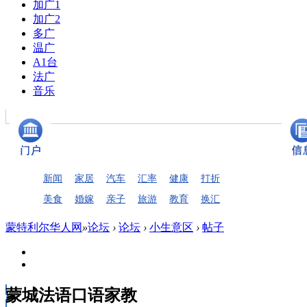
加广1
加广2
多广
温广
A1台
法广
音乐
新闻
家居
汽车
汇率
健康
打折
美食
婚嫁
亲子
旅游
教育
换汇
蒙特利尔华人网
»
论坛
›
论坛
›
小生意区
›
帖子
蒙城法语口语家教