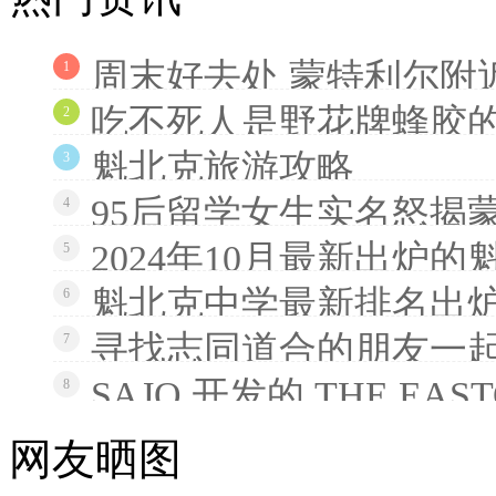
周末好去处 蒙特利尔附
1
吃不死人是野花牌蜂胶
2
魁北克旅游攻略
3
95后留学女生实名怒揭
4
2024年10月最新出炉
5
魁北克中学最新排名出炉
6
寻找志同道合的朋友一
7
SAJO 开发的 THE EAS
8
网友晒图