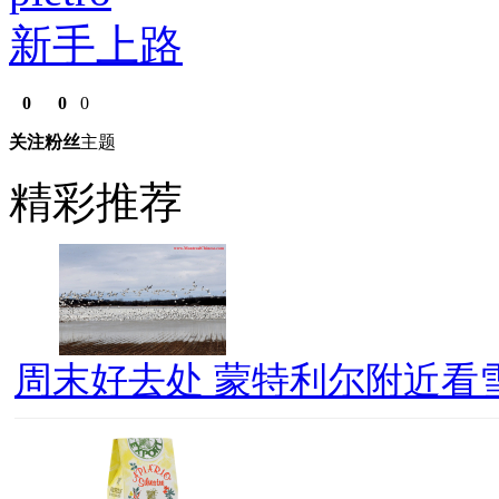
新手上路
0
0
0
关注
粉丝
主题
精彩推荐
周末好去处 蒙特利尔附近看