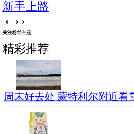
新手上路
0
0
0
关注
粉丝
主题
精彩推荐
周末好去处 蒙特利尔附近看