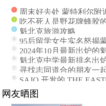
周末好去处 蒙特利尔附
1
吃不死人是野花牌蜂胶
2
魁北克旅游攻略
3
95后留学女生实名怒揭
4
2024年10月最新出炉
5
魁北克中学最新排名出炉
6
寻找志同道合的朋友一
7
SAJO 开发的 THE EAS
8
网友晒图