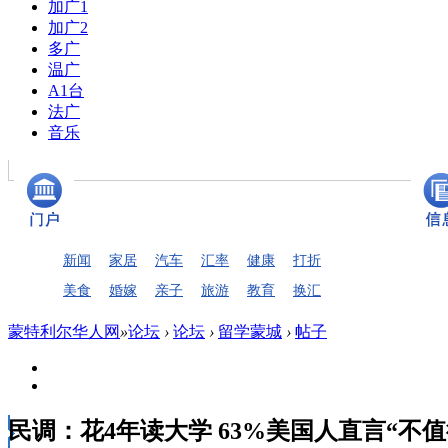
加广1
加广2
多广
温广
A1台
法广
音乐
新闻
家居
汽车
汇率
健康
打折
美食
婚嫁
亲子
旅游
教育
换汇
蒙特利尔华人网
»
论坛
›
论坛
›
留学蒙城
›
帖子
民调：花4年读大学 63%美国人直言“不值