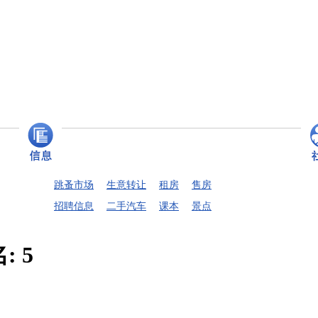
跳蚤市场
生意转让
租房
售房
招聘信息
二手汽车
课本
景点
名:
5