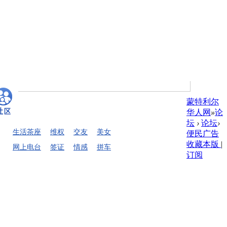
蒙特利尔
华人网
»
论
坛
›
论坛
›
生活茶座
维权
交友
美女
便民广告
收藏本版
|
网上电台
签证
情感
拼车
订阅