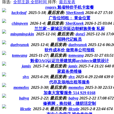
筛选:
全部主题
全部时间
排序:
最后发表
rogers 魁省特价手机卡套餐
luckyleaf
2025-5-18
|
最后发表:
SberKneek
2026-4-27 17:10
广告位招租： 黄金位置
chingwen
2026-1-4
|
最后发表:
SberKneek
2026-1-25 03:04
兰兰家～蒙城正宗延边朝鲜族美食 私厨
mingmingskin
2025-12-16
|
最后发表:
dora5
2025-12-16 17:
招聘代记账员
daehyunok
2025-12-6
|
最后发表:
daehyunok
2025-12-6 06:
软件成本价 做简单公司报税
tomwang
2025-11-27
|
最后发表:
tomwang
2025-11-27 03:5
魁省OAQ认证注册建筑师architecte建筑设计
jamix
2025-7-4
|
最后发表:
jamix
2025-7-4 21:21
640
0
家庭各类维修
slyx
2025-6-29
|
最后发表:
slyx
2025-6-29 22:08
639
0
代存及场地出租等服务
momofox
2025-3-30
|
最后发表:
momofox
2025-3-30 22:53
加拿大宣誓服务 514 929 0168
babyq
2025-2-22
|
最后发表:
babyq
2025-2-22 17:08
672
修裤脚，换拉链，缝纫活定制
lilcutie
2025-2-8
|
最后发表:
lilcutie
2025-2-8 22:44
674