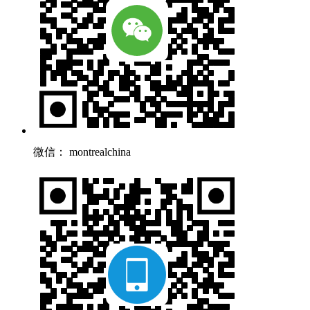
微信： montrealchina