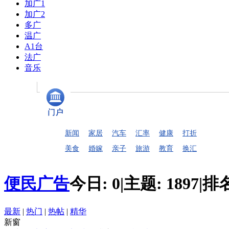
加广1
加广2
多广
温广
A1台
法广
音乐
新闻
家居
汽车
汇率
健康
打折
美食
婚嫁
亲子
旅游
教育
换汇
便民广告
今日:
0
|
主题:
1897
|
排
最新
|
热门
|
热帖
|
精华
新窗