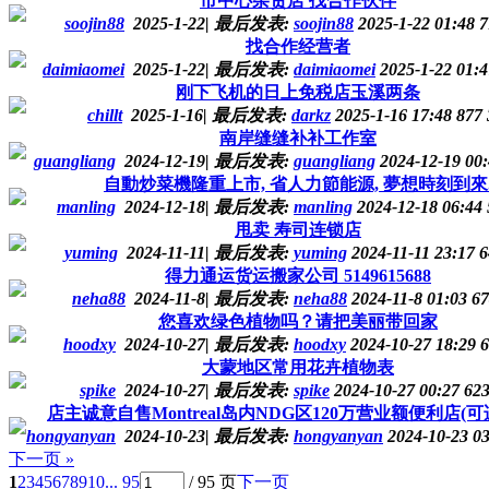
市中心杂货店 找合作伙伴
soojin88
2025-1-22
|
最后发表:
soojin88
2025-1-22 01:48
7
找合作经营者
daimiaomei
2025-1-22
|
最后发表:
daimiaomei
2025-1-22 01:
刚下飞机的日上免税店玉溪两条
chillt
2025-1-16
|
最后发表:
darkz
2025-1-16 17:48
877
南岸缝缝补补工作室
guangliang
2024-12-19
|
最后发表:
guangliang
2024-12-19 00
自動炒菜機隆重上市, 省人力節能源, 夢想時刻到來
manling
2024-12-18
|
最后发表:
manling
2024-12-18 06:44
甩卖 寿司连锁店
yuming
2024-11-11
|
最后发表:
yuming
2024-11-11 23:17
6
得力通运货运搬家公司 5149615688
neha88
2024-11-8
|
最后发表:
neha88
2024-11-8 01:03
67
您喜欢绿色植物吗？请把美丽带回家
hoodxy
2024-10-27
|
最后发表:
hoodxy
2024-10-27 18:29
6
大蒙地区常用花卉植物表
spike
2024-10-27
|
最后发表:
spike
2024-10-27 00:27
62
店主诚意自售Montreal岛内NDG区120万营业额便利店(可适
hongyanyan
2024-10-23
|
最后发表:
hongyanyan
2024-10-23 0
下一页 »
1
2
3
4
5
6
7
8
9
10
... 95
/ 95 页
下一页