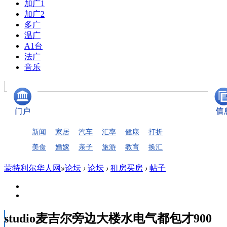
加广1
加广2
多广
温广
A1台
法广
音乐
新闻
家居
汽车
汇率
健康
打折
美食
婚嫁
亲子
旅游
教育
换汇
蒙特利尔华人网
»
论坛
›
论坛
›
租房买房
›
帖子
studio麦吉尔旁边大楼水电气都包才900