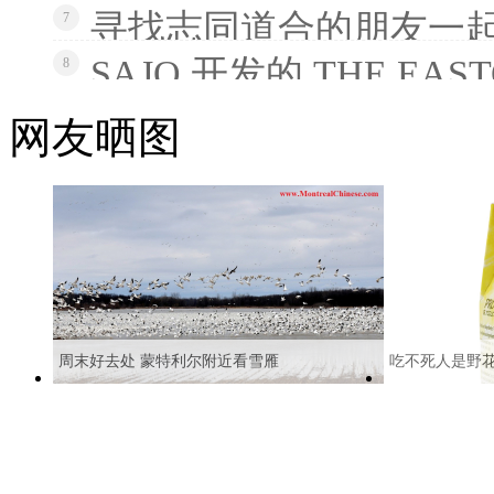
寻找志同道合的朋友一
7
SAJO 开发的 THE EAS
8
网友晒图
周末好去处 蒙特利尔附近看雪雁
吃不死人是野