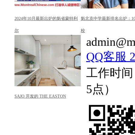
2024年10月最新出炉的魁省蒙特利
魁北克中学最新排名出炉：1
尔
校
admin@mo
QQ客服 22
工作时间
5点）
SAJO 开发的 THE EASTON