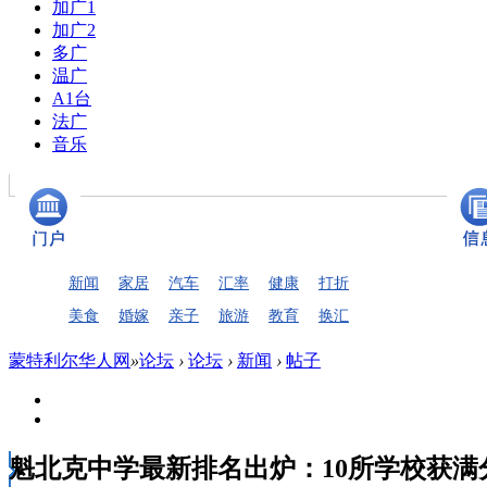
加广1
加广2
多广
温广
A1台
法广
音乐
新闻
家居
汽车
汇率
健康
打折
美食
婚嫁
亲子
旅游
教育
换汇
蒙特利尔华人网
»
论坛
›
论坛
›
新闻
›
帖子
魁北克中学最新排名出炉：10所学校获满