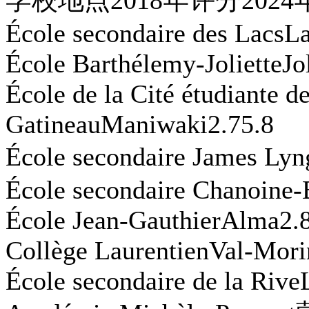
École secondaire des LacsL
École Barthélemy-JolietteJol
École de la Cité étudiante d
GatineauManiwaki2.75.8
École secondaire James 
École secondaire Chanoine-
École Jean-GauthierAlma2.
Collège LaurentienVal-Mori
École secondaire de la Rive