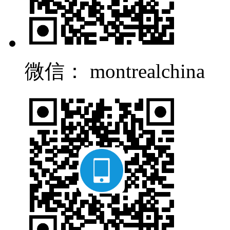
微信： montrealchina