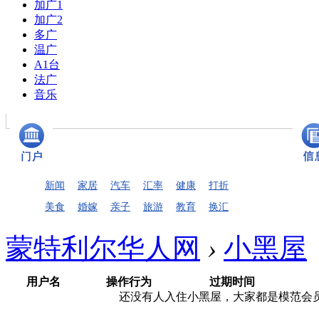
加广1
加广2
多广
温广
A1台
法广
音乐
新闻
家居
汽车
汇率
健康
打折
美食
婚嫁
亲子
旅游
教育
换汇
蒙特利尔华人网
›
小黑屋
用户名
操作行为
过期时间
还没有人入住小黑屋，大家都是模范会员