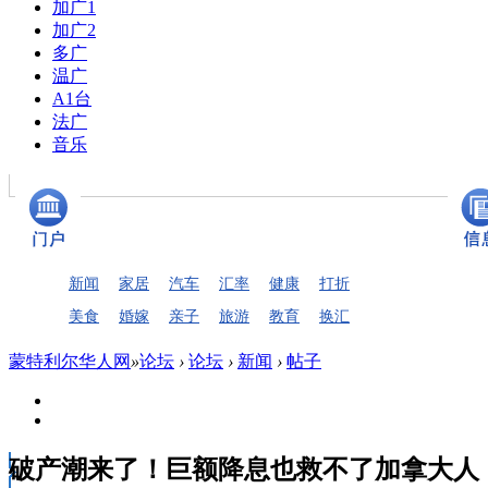
加广1
加广2
多广
温广
A1台
法广
音乐
新闻
家居
汽车
汇率
健康
打折
美食
婚嫁
亲子
旅游
教育
换汇
蒙特利尔华人网
»
论坛
›
论坛
›
新闻
›
帖子
破产潮来了！巨额降息也救不了加拿大人