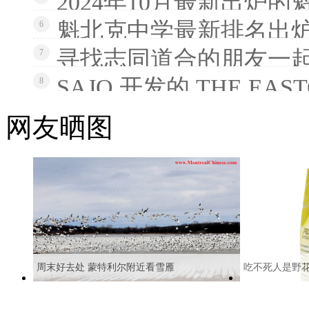
2024年10月最新出炉
魁北克中学最新排名出炉
6
寻找志同道合的朋友一
7
SAJO 开发的 THE EAS
8
网友晒图
周末好去处 蒙特利尔附近看雪雁
吃不死人是野