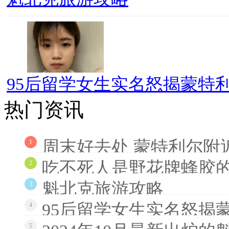
95后留学女生实名怒揭蒙特利
热门资讯
周末好去处 蒙特利尔附
1
吃不死人是野花牌蜂胶
2
魁北克旅游攻略
3
95后留学女生实名怒揭
4
5