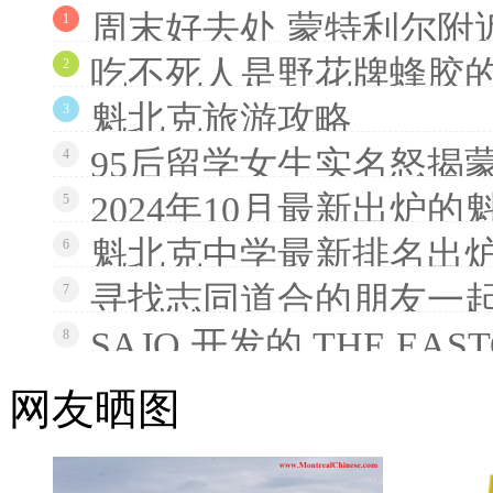
周末好去处 蒙特利尔附
1
吃不死人是野花牌蜂胶
2
魁北克旅游攻略
3
95后留学女生实名怒揭
4
2024年10月最新出炉
5
魁北克中学最新排名出炉
6
寻找志同道合的朋友一
7
SAJO 开发的 THE EAS
8
网友晒图