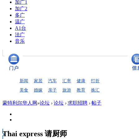
加广1
加广2
多广
温广
A1台
法广
音乐
新闻
家居
汽车
汇率
健康
打折
美食
婚嫁
亲子
旅游
教育
换汇
蒙特利尔华人网
»
论坛
›
论坛
›
求职招聘
›
帖子
Thai express 请厨师