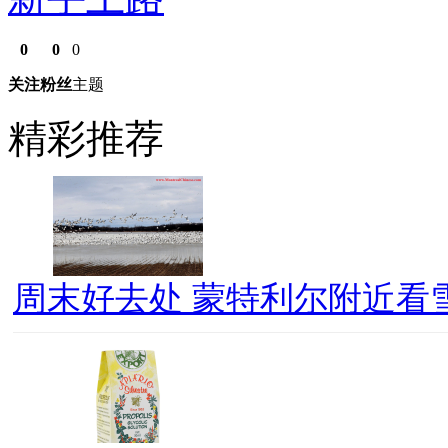
0
0
0
关注
粉丝
主题
精彩推荐
周末好去处 蒙特利尔附近看