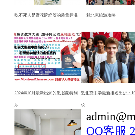
吃不死人是野花牌蜂胶的质量标准
魁北克旅游攻略
2024年10月最新出炉的魁省蒙特利
魁北克中学最新排名出炉：1
尔
校
admin@mo
QQ客服 22